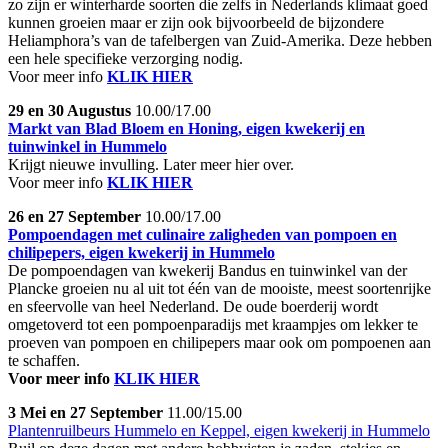
zo zijn er winterharde soorten die zelfs in Nederlands klimaat goed
kunnen groeien maar er zijn ook bijvoorbeeld de bijzondere
Heliamphora’s van de tafelbergen van Zuid-Amerika. Deze hebben
een hele specifieke verzorging nodig.
Voor meer info
KLIK HIER
29 en 30 Augustus
10.00/17.00
Markt van Blad Bloem en Honing, eigen kwekerij en
tuinwinkel in Hummelo
Krijgt nieuwe invulling. Later meer hier over.
Voor meer info
KLIK HIER
26 en 27 September
10.00/17.00
Pompoendagen met culinaire zaligheden van pompoen en
chilipepers, eigen kwekerij in Hummelo
De pompoendagen van kwekerij Bandus en tuinwinkel van der
Plancke groeien nu al uit tot één van de mooiste, meest soortenrijke
en sfeervolle van heel Nederland. De oude boerderij wordt
omgetoverd tot een pompoenparadijs met kraampjes om lekker te
proeven van pompoen en chilipepers maar ook om pompoenen aan
te schaffen.
Voor meer info
KLIK HIER
3 Mei en 27 September
11.00/15.00
Plantenruilbeurs Hummelo en Keppel, eigen kwekerij in Hummelo