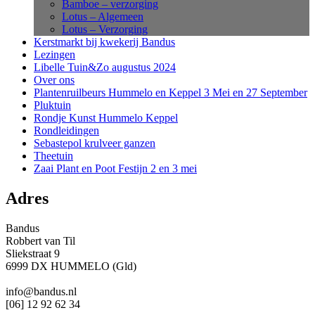
Bamboe – verzorging
Lotus – Algemeen
Lotus – Verzorging
Kerstmarkt bij kwekerij Bandus
Lezingen
Libelle Tuin&Zo augustus 2024
Over ons
Plantenruilbeurs Hummelo en Keppel 3 Mei en 27 September
Pluktuin
Rondje Kunst Hummelo Keppel
Rondleidingen
Sebastepol krulveer ganzen
Theetuin
Zaai Plant en Poot Festijn 2 en 3 mei
Adres
Bandus
Robbert van Til
Sliekstraat 9
6999 DX HUMMELO (Gld)
info@bandus.nl
[06] 12 92 62 34