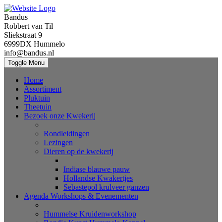
Bandus
Robbert van Til
Sliekstraat 9
6999DX Hummelo
info@bandus.nl
Toggle Menu
Home
Assortiment
Pluktuin
Theetuin
Bezoek onze Kwekerij
Rondleidingen
Lezingen
Dieren op de kwekerij
Indiase blauwe pauw
Hollandse Kwakertjes
Sebastepol krulveer ganzen
Agenda Workshops & Evenementen
Hummelse Kruidenworkshop