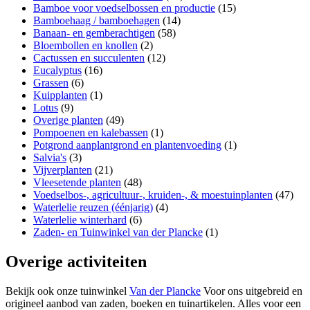
Bamboe voor voedselbossen en productie
(15)
Bamboehaag / bamboehagen
(14)
Banaan- en gemberachtigen
(58)
Bloembollen en knollen
(2)
Cactussen en succulenten
(12)
Eucalyptus
(16)
Grassen
(6)
Kuipplanten
(1)
Lotus
(9)
Overige planten
(49)
Pompoenen en kalebassen
(1)
Potgrond aanplantgrond en plantenvoeding
(1)
Salvia's
(3)
Vijverplanten
(21)
Vleesetende planten
(48)
Voedselbos-, agricultuur-, kruiden-, & moestuinplanten
(47)
Waterlelie reuzen (éénjarig)
(4)
Waterlelie winterhard
(6)
Zaden- en Tuinwinkel van der Plancke
(1)
Overige activiteiten
Bekijk ook onze tuinwinkel
Van der Plancke
Voor ons uitgebreid en
origineel aanbod van zaden, boeken en tuinartikelen. Alles voor een