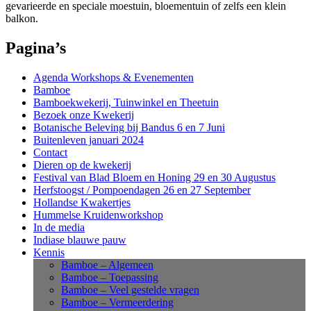
gevarieerde en speciale moestuin, bloementuin of zelfs een klein
balkon.
Pagina’s
Agenda Workshops & Evenementen
Bamboe
Bamboekwekerij, Tuinwinkel en Theetuin
Bezoek onze Kwekerij
Botanische Beleving bij Bandus 6 en 7 Juni
Buitenleven januari 2024
Contact
Dieren op de kwekerij
Festival van Blad Bloem en Honing 29 en 30 Augustus
Herfstoogst / Pompoendagen 26 en 27 September
Hollandse Kwakertjes
Hummelse Kruidenworkshop
In de media
Indiase blauwe pauw
Kennis
Bamboe – Algemeen
Bamboe – Toepassing
Bamboe – Veel gestelde vragen
Bamboe – Vermeerdering