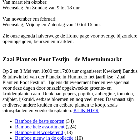
Van maart t/m oktober:
Woensdag t/m Zondag van 9 tot 18 uur.
Van november t/m februari:
Woensdag, Vrijdag en Zaterdag van 10 tot 16 uur.
Zie onze agenda halverwege de Home page voor overige bijzondere
openingstijden, beurzen en markten.
Zaai Plant en Poot Festijn - de Moestuinmarkt
Op 2 en 3 Mei van 10:00 tot 17:00 uur organiseert Kwekerij Bandus
& tuinwinkel van der Plancke in Hummelo het jaarlijkse “Zaai,
Plant en Poot Festijn”. Tijdens dit evenement bieden we speciaal
voor deze dagen door onszelf opgekweekte groente- en
kruidenplanten aan. Denk aan pepers, paprika, aubergine, tomaten,
snijbiet, ijskruid, eetbare bloemen en nog veel meer. Daarnaast zijn
er diverse andere kruiden en eetbare planten te koop, zoals
citrusplanten en voedselbosplanten.
KLIK HIER
Bamboe de beste soorten
(34)
Bamboe hele assortiment
(224)
Bamboe niet woekerend
(13)
Bamboe nieuw in de collectie
(10)