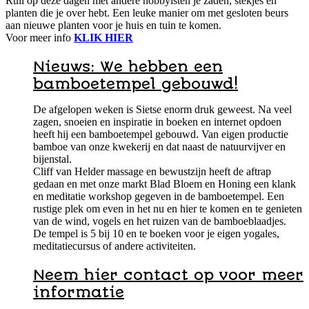
Ruil op deze dagen met andere hobbyisten je zaden, stekjes en
planten die je over hebt. Een leuke manier om met gesloten beurs
aan nieuwe planten voor je huis en tuin te komen.
Voor meer info
KLIK HIER
Nieuws: We hebben een
bamboetempel gebouwd!
De afgelopen weken is Sietse enorm druk geweest. Na veel
zagen, snoeien en inspiratie in boeken en internet opdoen
heeft hij een bamboetempel gebouwd. Van eigen productie
bamboe van onze kwekerij en dat naast de natuurvijver en
bijenstal.
Cliff van Helder massage en bewustzijn heeft de aftrap
gedaan en met onze markt Blad Bloem en Honing een klank
en meditatie workshop gegeven in de bamboetempel. Een
rustige plek om even in het nu en hier te komen en te genieten
van de wind, vogels en het ruizen van de bamboeblaadjes.
De tempel is 5 bij 10 en te boeken voor je eigen yogales,
meditatiecursus of andere activiteiten.
Neem hier contact op voor meer
informatie