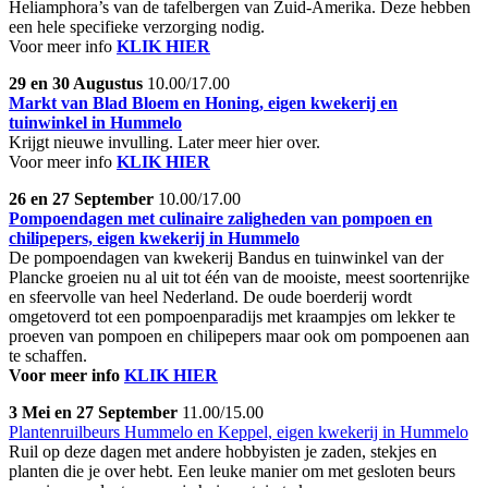
Heliamphora’s van de tafelbergen van Zuid-Amerika. Deze hebben
een hele specifieke verzorging nodig.
Voor meer info
KLIK HIER
29 en 30 Augustus
10.00/17.00
Markt van Blad Bloem en Honing, eigen kwekerij en
tuinwinkel in Hummelo
Krijgt nieuwe invulling. Later meer hier over.
Voor meer info
KLIK HIER
26 en 27 September
10.00/17.00
Pompoendagen met culinaire zaligheden van pompoen en
chilipepers, eigen kwekerij in Hummelo
De pompoendagen van kwekerij Bandus en tuinwinkel van der
Plancke groeien nu al uit tot één van de mooiste, meest soortenrijke
en sfeervolle van heel Nederland. De oude boerderij wordt
omgetoverd tot een pompoenparadijs met kraampjes om lekker te
proeven van pompoen en chilipepers maar ook om pompoenen aan
te schaffen.
Voor meer info
KLIK HIER
3 Mei en 27 September
11.00/15.00
Plantenruilbeurs Hummelo en Keppel, eigen kwekerij in Hummelo
Ruil op deze dagen met andere hobbyisten je zaden, stekjes en
planten die je over hebt. Een leuke manier om met gesloten beurs