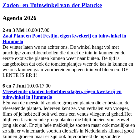
Zaden- en Tuinwinkel van der Plancke
Agenda 2026
2 en 3 Mei
10.00/17.00
Zaai Plant en Poot Festijn, eigen kwekerij en tuinwinkel in
Hummelo
De winter laten we nu achter ons. De winkel hangt vol met
prachtige zomerbloembollen die direct de tuin in kunnen en de
eerste exotische planten kunnen weer naar buiten. De tijd is
aangebroken dat ook de tomatenplantjes weer de kas in kunnen en
we ons kunnen gaan voorbereiden op een tuin vol bloemen. DE
LENTE IS ER!!!
6 en 7 Juni
10.00/17.00
Vleesetende planten liefhebbersdagen, eigen kwekerij en
tuinwinkel in Hummelo
Één van de meeste bijzondere groepen planten die er bestaan, de
vleesetende planten. Iedereen kent ze, van verhalen van vroeger,
films of je hebt zelf ooit wel eens een venus vliegenval gehad.Het
blijft een fascinerende groep planten die blijft boeien voor zowel
jong als oud. Er zijn hele makkelijke soorten maar ook moeilijke en
zo zijn er winterharde soorten die zelfs in Nederlands klimaat goed
kunnen groeien maar er zijn ook bijvoorbeeld de bijzondere