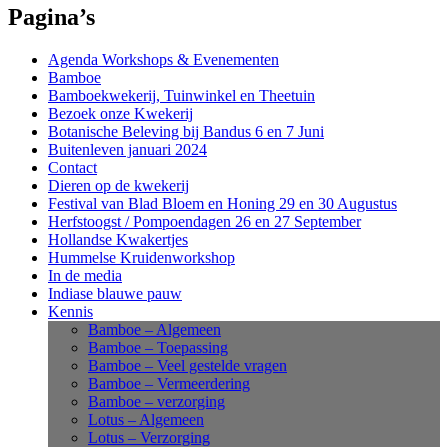
Pagina’s
Agenda Workshops & Evenementen
Bamboe
Bamboekwekerij, Tuinwinkel en Theetuin
Bezoek onze Kwekerij
Botanische Beleving bij Bandus 6 en 7 Juni
Buitenleven januari 2024
Contact
Dieren op de kwekerij
Festival van Blad Bloem en Honing 29 en 30 Augustus
Herfstoogst / Pompoendagen 26 en 27 September
Hollandse Kwakertjes
Hummelse Kruidenworkshop
In de media
Indiase blauwe pauw
Kennis
Bamboe – Algemeen
Bamboe – Toepassing
Bamboe – Veel gestelde vragen
Bamboe – Vermeerdering
Bamboe – verzorging
Lotus – Algemeen
Lotus – Verzorging