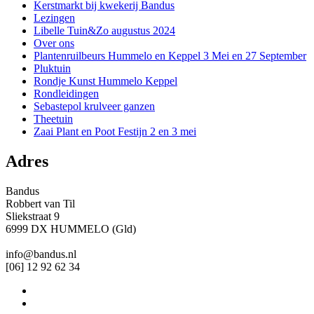
Kerstmarkt bij kwekerij Bandus
Lezingen
Libelle Tuin&Zo augustus 2024
Over ons
Plantenruilbeurs Hummelo en Keppel 3 Mei en 27 September
Pluktuin
Rondje Kunst Hummelo Keppel
Rondleidingen
Sebastepol krulveer ganzen
Theetuin
Zaai Plant en Poot Festijn 2 en 3 mei
Adres
Bandus
Robbert van Til
Sliekstraat 9
6999 DX HUMMELO (Gld)
info@bandus.nl
[06] 12 92 62 34