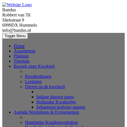
Bandus
Robbert van Til
Sliekstraat 9
6999DX Hummelo
info@bandus.nl
Toggle Menu
Home
Assortiment
Pluktuin
Theetuin
Bezoek onze Kwekerij
Rondleidingen
Lezingen
Dieren op de kwekerij
Indiase blauwe pauw
Hollandse Kwakertjes
Sebastepol krulveer ganzen
Agenda Workshops & Evenementen
Hummelse Kruidenworkshop