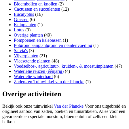
Bloembollen en knollen
(2)
Cactussen en succulenten
(12)
Eucalyptus
(16)
Grassen
(6)
Kuipplanten
(1)
Lotus
(9)
Overige planten
(49)
Pompoenen en kalebassen
(1)
Potgrond aanplantgrond en plantenvoeding
(1)
Salvia's
(3)
Vijverplanten
(21)
Vleesetende planten
(48)
Voedselbos-, agricultuur-, kruiden-, & moestuinplanten
(47)
Waterlelie reuzen (éénjarig)
(4)
Waterlelie winterhard
(6)
Zaden- en Tuinwinkel van der Plancke
(1)
Overige activiteiten
Bekijk ook onze tuinwinkel
Van der Plancke
Voor ons uitgebreid en
origineel aanbod van zaden, boeken en tuinartikelen. Alles voor een
gevarieerde en speciale moestuin, bloementuin of zelfs een klein
balkon.