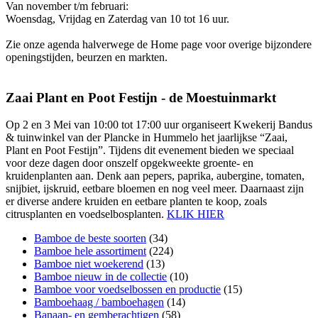
Van november t/m februari:
Woensdag, Vrijdag en Zaterdag van 10 tot 16 uur.
Zie onze agenda halverwege de Home page voor overige bijzondere
openingstijden, beurzen en markten.
Zaai Plant en Poot Festijn - de Moestuinmarkt
Op 2 en 3 Mei van 10:00 tot 17:00 uur organiseert Kwekerij Bandus
& tuinwinkel van der Plancke in Hummelo het jaarlijkse “Zaai,
Plant en Poot Festijn”. Tijdens dit evenement bieden we speciaal
voor deze dagen door onszelf opgekweekte groente- en
kruidenplanten aan. Denk aan pepers, paprika, aubergine, tomaten,
snijbiet, ijskruid, eetbare bloemen en nog veel meer. Daarnaast zijn
er diverse andere kruiden en eetbare planten te koop, zoals
citrusplanten en voedselbosplanten.
KLIK HIER
Bamboe de beste soorten
(34)
Bamboe hele assortiment
(224)
Bamboe niet woekerend
(13)
Bamboe nieuw in de collectie
(10)
Bamboe voor voedselbossen en productie
(15)
Bamboehaag / bamboehagen
(14)
Banaan- en gemberachtigen
(58)